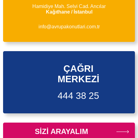
Hamidiye Mah. Selvi Cad. Arıcılar
Kağıthane / İstanbul
info@avrupakonutlari.com.tr
ÇAĞRI
MERKEZİ
444 38 25
SİZİ ARAYALIM