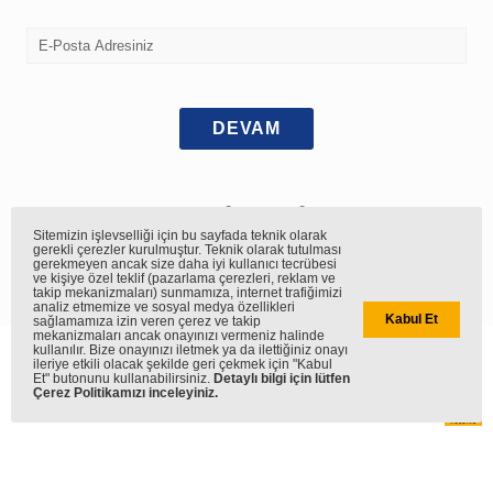
DEVAM
TAKİP EDİN
Sitemizin işlevselliği için bu sayfada teknik olarak
gerekli çerezler kurulmuştur. Teknik olarak tutulması
gerekmeyen ancak size daha iyi kullanıcı tecrübesi
ve kişiye özel teklif (pazarlama çerezleri, reklam ve
takip mekanizmaları) sunmamıza, internet trafiğimizi
analiz etmemize ve sosyal medya özellikleri
Kabul Et
sağlamamıza izin veren çerez ve takip
mekanizmaları ancak onayınızı vermeniz halinde
kullanılır. Bize onayınızı iletmek ya da ilettiğiniz onayı
444 38 25
ileriye etkili olacak şekilde geri çekmek için "Kabul
Et" butonunu kullanabilirsiniz.
Detaylı bilgi için lütfen
Çerez Politikamızı inceleyiniz.
KVKK Aydınlatma Metni